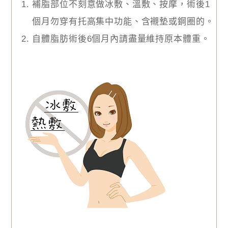
補脂部位不刻意做冰敷、溫敷、按摩，術後1
個月勿穿有托高集中功能、含襯墊或鋼圈的。
自體脂肪術後6個月內請盡量維持原本體重。