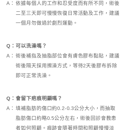
A：
依據每個人的工作和忍受度而有所不同，術後
二至三天即可慢慢恢復日常活動及工作，建議
一個月勿做過於劇烈運動。
Q：
可以洗澡嗎？
A：
術後補指及抽脂部位會有膚色膠布黏貼，建議
術後隔天採用擦澡方式，等待2天後膠布拆除
即可正常洗澡。
Q：
會留下疤痕明顯嗎？
A：
填補脂肪的傷口約0.2-0.3公分大小，而抽取
脂肪傷口約略0.5公分左右，術後回診會教患
者如何照顧。痕跡會隨著時間和照顧慢慢淡