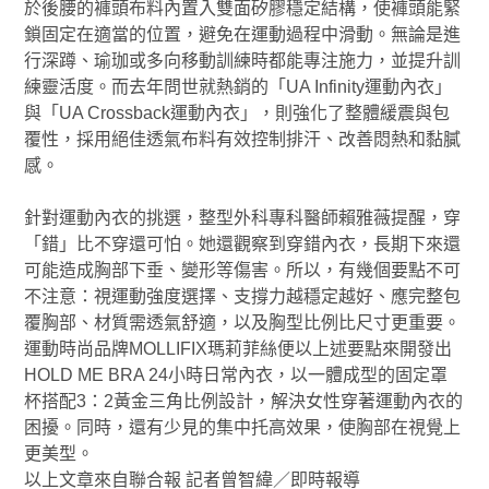
於後腰的褲頭布料內置入雙面矽膠穩定結構，使褲頭能緊
鎖固定在適當的位置，避免在運動過程中滑動。無論是進
行深蹲、瑜珈或多向移動訓練時都能專注施力，並提升訓
練靈活度。而去年問世就熱銷的「UA Infinity運動內衣」
與「UA Crossback運動內衣」，則強化了整體緩震與包
覆性，採用絕佳透氣布料有效控制排汗、改善悶熱和黏膩
感。
針對運動內衣的挑選，整型外科專科醫師賴雅薇提醒，穿
「錯」比不穿還可怕。她還觀察到穿錯內衣，長期下來還
可能造成胸部下垂、變形等傷害。所以，有幾個要點不可
不注意：視運動強度選擇、支撐力越穩定越好、應完整包
覆胸部、材質需透氣舒適，以及胸型比例比尺寸更重要。
運動時尚品牌MOLLIFIX瑪莉菲絲便以上述要點來開發出
HOLD ME BRA 24小時日常內衣，以一體成型的固定罩
杯搭配3：2黃金三角比例設計，解決女性穿著運動內衣的
困擾。同時，還有少見的集中托高效果，使胸部在視覺上
更美型。
以上文章來自聯合報 記者曾智緯／即時報導