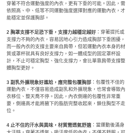
穿著不符合運動強度的內衣，更有下垂的可能。因此，需
依照高、中、低等不同運動強度選擇對應的運動內衣，才
能穩定並保護胸部。
：穿著提托或
2 胸罩支撐不足恐下垂，支撐力越穩定越好
支撐力不夠的內衣，容易因地心引力造成胸部下垂困擾，
而一般內衣的支撐主要來自肩帶，但若運動內衣本身的材
質或罩杯就具有良好支撐力，如一體成型的固定罩杯設
計，不止可穩定胸型、強化支撐力，會比單靠肩帶支撐整
體胸型更好。
：包覆性不佳的
3 副乳外擴現象好尷尬，應完整包覆胸部
運動內衣，不僅容易造成副乳和外擴現象，也常會導致內
衣移位、整天喬不停。因此，內衣側邊的包覆性非常重
要，側邊高才能將腋下的脂肪完整收起來，鎖住胸型不走
位。
：當運動後滿身
4 止不住的汗水與異味，材質需透氣舒適
大汗時，穿著不透氣、吸汗度低的內衣，不僅不舒服，可