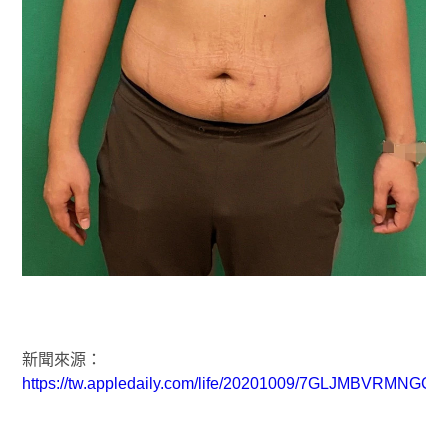
新聞來源：
https://tw.appledaily.com/life/20201009/7GLJMBVRMNGC