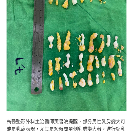
高醫整形外科主治醫師黃書鴻提醒，部分男性乳房變大可
能是乳癌表現，尤其是短時間單側乳房變大者，進行縮乳