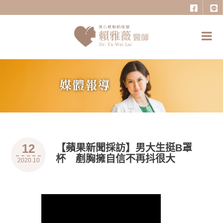
12
【蘋果新聞採訪】男大生挺B罩
杯 剷胸擁自信不再抖很大
2020.10