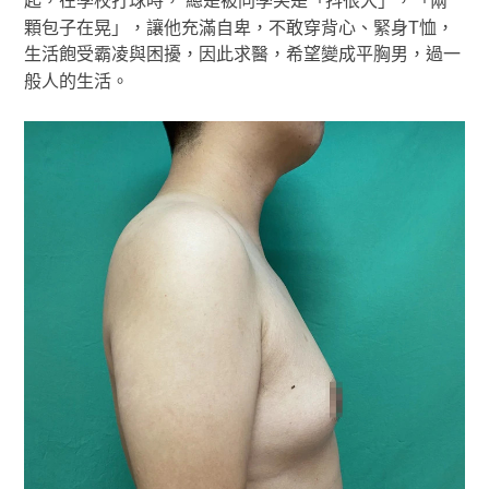
起，在學校打球時， 總是被同學笑是「抖很大」，「兩
顆包子在晃」，讓他充滿自卑，不敢穿背心、緊身T恤，
生活飽受霸凌與困擾，因此求醫，希望變成平胸男，過一
般人的生活。