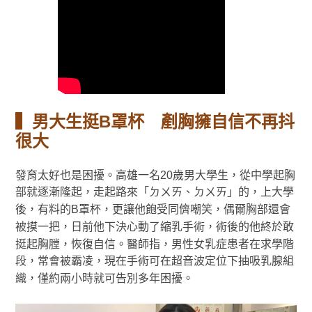
▍男大生挺B罩杯 剷胸擁自信不再抖
很大
發育太好也是困擾。高雄一名20歲男大學生，從中學起胸
部就逐漸隆起，走起路來「ㄉㄨㄞ、ㄉㄨㄞ」的，上大學
後，有料的B罩杯，更讓他飽受同儕嘲笑，偶爾胸部還會
被摸一把，日前他下決心動了縮乳手術，術後的他終於敢
挺起胸膛，恢復自信。醫師指，男性女乳症患者在求學階
段，常會被霸凌，現在手術可在超音波定位下抽吸乳腺組
織，僅約兩小時就可告別多年困擾。