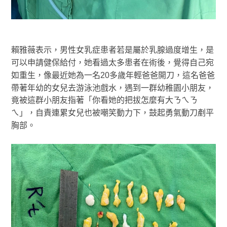
賴雅薇表示，男性女乳症患者若是屬於乳腺過度增生，是
可以申請健保給付，她看過太多患者在術後，覺得自己宛
如重生，像最近她為一名20多歲年輕爸爸開刀，這名爸爸
帶著年幼的女兒去游泳池戲水，遇到一群幼稚園小朋友，
竟被這群小朋友指著「你看她的把拔怎麼有大ㄋㄟㄋ
ㄟ」，自責連累女兒也被嘲笑動力下，鼓起勇氣動刀剷平
胸部。