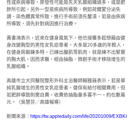
性或疾病導致，原發性可能是先天乳腺組織過多，或是肥
胖所引起，另外一型是疾病所導致，例如荷爾蒙分泌失
調、染色體異常所致，進行手術前須先釐清，若是由疾病
所導致，須先針對病因進行治療。
黃書鴻表示，近來在健身風氣下，他也接獲多起想藉由健
身改變胸型的男性女乳症患者，大多是20多歲的年輕人，
在健身房鍛鍊多時，已練出腹肌等肌肉，就是練不出緊實
的胸大肌，因而求醫，經由抽脂、微創手術才移除增生的
乳腺組織。
高雄市立大同醫院整形外科主治醫師賴雅薇表示，若是單
純乳腺增生的男性女乳症患者，健保有給付相關費用，但
若肥胖導致則需自費，收費依抽脂量多寡不一，約在數萬
元。（吳慧芬／高雄報導）
新聞來源：
https://tw.appledaily.com/life/20201009/