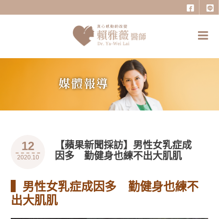
12
【蘋果新聞採訪】男性女乳症成
因多 勤健身也練不出大肌肌
2020.10
▍男性女乳症成因多 勤健身也練不
出大肌肌