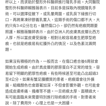
杯以上，而求助於整形外科醫師進行隆乳手術。大同醫院
整形外科醫師賴雅薇表示，目前多是採取內視鏡隆乳手
術，可以選擇從腋下，或乳暈周圍，或乳房下緣進行切
口，再將果凍矽膠義乳置入，這類手術的傷口都不大，大
約只有3-4公分左右。雖然傷口小，卻仍然有疤痕問題要
照護。賴雅薇醫師表示，由於亞洲人的皮膚真皮層比西方
人厚，所以當皮膚受損後，相對比較容易產生肥厚型疤
痕，也就是疤痕易有紅腫外凸的情況，以及色素沈澱問
題。
如果沒有積極的作為，一般而言，在傷口癒合後6周就會
開始生成疤痕。由於真皮層的膠原蛋白不正常的增生，容
易留下明顯的肥厚性疤痕，有些時候甚至可能凸出超過3
至4公分。如果有蟹足腫體質的患者，疤痕還會往外擴
展，組織顏色也會跟著加深，不但會影響外觀，也可能會
造成皮膚疼痛、搔癢等不適。一旦疤痕太厚、面積過大，
有可能面臨未來需要特別進行除疤痕的手術，對患者來
說，除了費用外，心理上也是一大困擾。