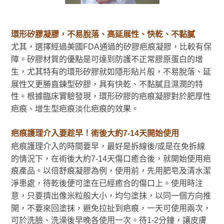
環形矽膠凝膠，不易脫落、高延展性、快乾、不黏膩
尤其，選擇經過美國FDA通過的矽膠疤痕凝膠，比較有保
障。矽膠材質的優點是可達到防護不正常膠原蛋白的增
生，尤其特有的環形矽膠就如隱形貼片般，不易脫落、延
展性又更勝直鍊型矽膠，具有快乾、不黏膩且濕潤的特
性。根據臨床實驗發現，環形矽膠的疤痕凝膠對於肥厚性
疤痕、增生型疤痕淡化疤痕的效果。
疤痕護理介入要趁早！術後大約7-14天開始使用
疤痕護理介入的時間要早，最好是拆線後/或是在免拆線
的情況下，在術後大約7-14天傷口癒合後，就開始使用疤
痕產品。以倍舒痕凝膠為例，使用前，先用肥皂及清水潔
淨患處，待乾後便可塗在已經癒合的傷口上。使用時注
意，只要擠出像米粒般大小，均勻塗抹，以同一個方向推
開，不要來回塗抹，避免拉扯到疤痕，一天可使用兩次，
可於洗臉、洗澡後早晚各使用一次。待1-2分鐘，讓皮膚