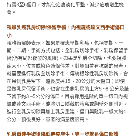
持續3至6個月，才能使疤痕淡化平整、減少疤痕增生機
會。
罹患乳癌乳房切除/保留手術，內視鏡或達文西手術傷口
小
賴雅薇醫師表示，如果是罹患早期乳癌，包括零期、一
期、二期，手術方式包括：全乳房切除手術、乳房保留手
術(仍有局部復發的風險)。如果是乳房全切除，也要視腫
瘤大小、位置或染色體條件差，對賀爾蒙有抗體的患者，
就需要進行乳房全切除手術。傳統根除性乳房切除術，會
在患側乳房留下一道長度達15 ~ 20公分的大傷口；即使
是做乳房保留手術，也會在患側乳房的上方5 ~8 公分及腋
下留下約3 ~5公分的傷口。目前採用進階的單一切口內視
鏡或達文西手術，能將切口隱藏於腋窩或胸壁外側附近。
進行全乳房切除再加上乳房重建，傷口與隆乳一樣大約4
公分，預後良好，患者的滿意度很高。
乳房重建手術後降低疤痕產生，第一步就是傷口照護