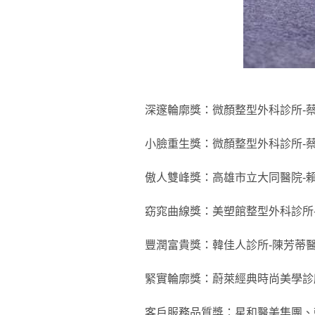
深邃輪廓獎：微顏整型外科診所-
小臉重生獎：微顏整型外科診所-
傲人雙峰獎：高雄市立大同醫院-
窈窕曲線獎：美塑館整型外科診所
豐潤富貴獎：韓佳人診所-陳芳蒂
緊實輪廓獎：蔚萊經典時尚美學診
客戶服務品質獎：星和醫美集團、