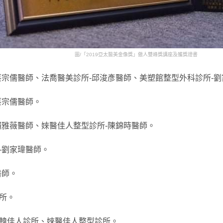
圖/「2019亞太醫美金像獎」傲人雙峰獎講座及獲獎證書
蔡宗儒醫師、法喬醫美診所-邱浚彥醫師、美塑館整型外科診所-劉
蔡宗儒醫師。
賴雅薇醫師、婡醫佳人整型診所-陳錦時醫師。
-劉家瑋醫師。
醫師。
所。
韓佳人診所、婡醫佳人整型診所。