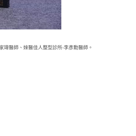
家瑋醫師、婡醫佳人整型診所-李彥勳醫師。