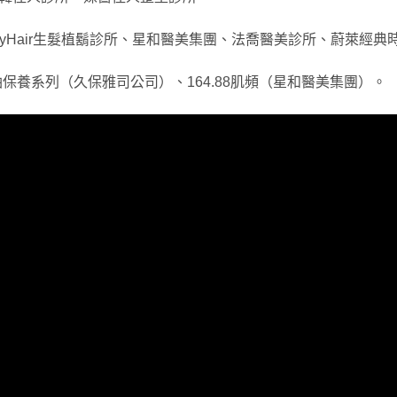
yHair生髮植鬍診所、星和醫美集團、法喬醫美診所、蔚萊經典
油保養系列（久保雅司公司）、164.88肌頻（星和醫美集團）。