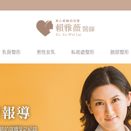
乳房整形
男性女乳
私密處整形
臉部整形
師的媒體受訪紀錄