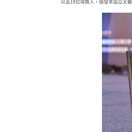
以及19位得獎人，頒發本屆亞太